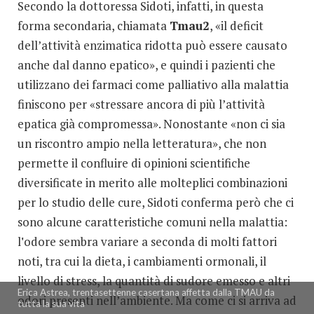
Secondo la dottoressa Sidoti, infatti, in questa
forma secondaria, chiamata
Tmau2
, «il deficit
dell’attività enzimatica ridotta può essere causato
anche dal danno epatico», e quindi i pazienti che
utilizzano dei farmaci come palliativo alla malattia
finiscono per «stressare ancora di più l’attività
epatica già compromessa». Nonostante «non ci sia
un riscontro ampio nella letteratura», che non
permette il confluire di opinioni scientifiche
diversificate in merito alle molteplici combinazioni
per lo studio delle cure, Sidoti conferma però che ci
sono alcune caratteristiche comuni nella malattia:
l
'
odore sembra variare a seconda di molti fattori
noti, tra cui la dieta, i cambiamenti ormonali, il
livello di stress, la quantità di sudore emesso e altri
Erica Astrea, trentasettenne casertana affetta dalla TMAU da
odori presenti nell’ambiente. Ma come ci si arriva ad
tutta la sua vita